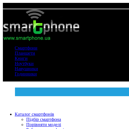
Смартфони
Планшети
Книги
Ноутбуки
Навушники
Годинники
Каталог смартфонів
Підбір смартфона
Порівняти моделі