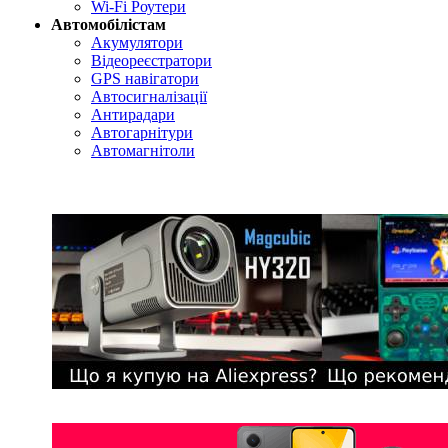
Wi-Fi Роутери
Автомобілістам
Акумулятори
Відеореєстратори
GPS навігатори
Автосигналізації
Антирадари
Автогарнітури
Автомагнітоли