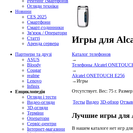
Рейтинг смартфонів
Огляди техніки
Новини
CES 2025
Смартфони
Смарт-годинники
Зв'язок / Оператори
Игры для Al
Статті
Аренда сервера
Каталог телефонов
Партнери та друзі
→
ASUS
Телефоны Alcatel ONETOUC
Bloody
→
Cougar
Alcatel ONETOUCH E256
realme
→
Игры
Lenovo
Infinix
Отсутствует. Вес: 75 г. Разме
Енциклопедія
Огляди і тести
Тесты
Видео
3D-обзор
Отзы
Видео-огляди
3D-огляди
Терміни
Лучшие игры для
Оператори
Сервіс-центри
В нашем каталоге нет игр д
Інтернет-магазини