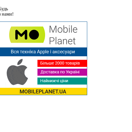
Будь
з нами!